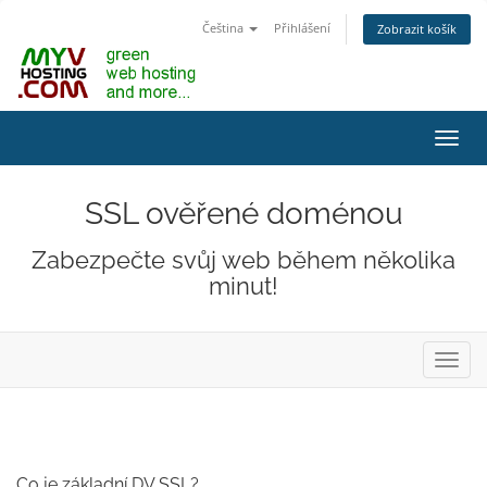
Čeština
Přihlášení
Zobrazit košík
Přep
navig
SSL ověřené doménou
Zabezpečte svůj web během několika
minut!
Přep
navig
Co je základní DV SSL?