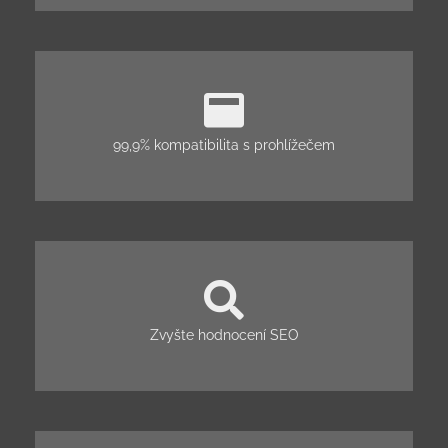
99,9% kompatibilita s prohlížečem
Zvyšte hodnocení SEO